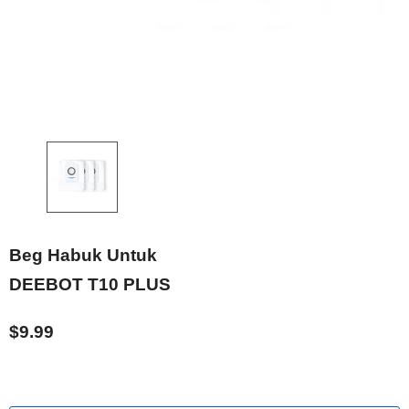
Habis Dijual
ping Pads
 Family/ N8
T9 Family
Beg Habuk Untuk
DEEBOT T10 PLUS
$9.99